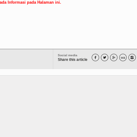
ada Informasi pada Halaman ini.
Social media



wa

Share this article