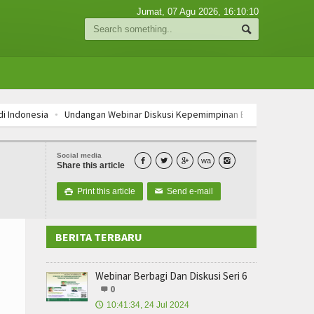
Jumat, 07 Agu 2026,
16:10:10
onesia
Undangan Webinar Diskusi Kepemimpinan Etis
Workshop On C
onesia
Undangan Webinar Diskusi Kepemimpinan Etis
Workshop On C
onesia
Undangan Webinar Diskusi Kepemimpinan Etis
Workshop On C
Social media



wa

Share this article
Print this article
Send e-mail

✉
BERITA TERBARU
Webinar Berbagi Dan Diskusi Seri 6
0
10:41:34, 24 Jul 2024
🕔