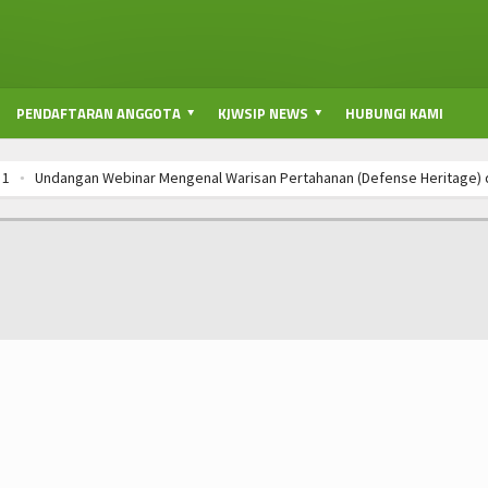
PENDAFTARAN ANGGOTA
KJWSIP NEWS
HUBUNGI KAMI
Undangan Webinar Mengenal Warisan Pertahanan (Defense Heritage) di Ind
Undangan Webinar Mengenal Warisan Pertahanan (Defense Heritage) di Ind
Undangan Webinar Mengenal Warisan Pertahanan (Defense Heritage) di Ind